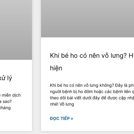
Khi bé ho có nên vỗ lưng? 
hiện
xử lý
Khi bé ho có nên vỗ lưng không? Đây là 
người bệnh bị ho đờm hoặc các bệnh liên
ệ miễn dịch
theo dõi bài viết dưới đây để được cập nhậ
a sao?
nhé! Vỗ lưng
 tháng
ĐỌC TIẾP »