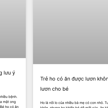
 lưu ý
Trẻ ho có ăn được lươn khô
lươn cho bé
nhiều bệnh.
ủa mật ong
Ho là nỗi lo của nhiều bà mẹ có con nhỏ. T
 Bé ho có ăn
khỏe, nhưng ho khiến bé dễ mất sức, ăn 