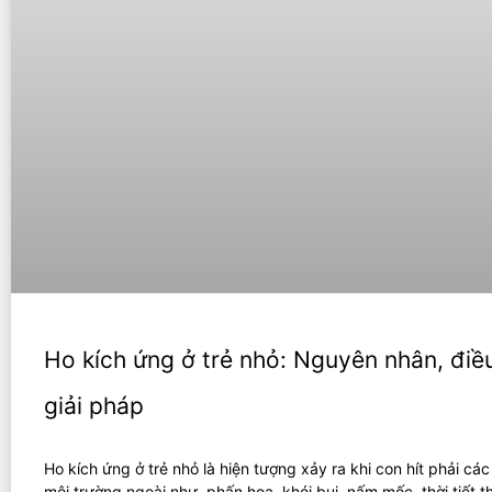
Ho kích ứng ở trẻ nhỏ: Nguyên nhân, điều
giải pháp
Ho kích ứng ở trẻ nhỏ là hiện tượng xảy ra khi con hít phải các
môi trường ngoài như, phấn hoa, khói bụi, nấm mốc, thời tiết t