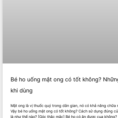
Bé ho uống mật ong có tốt không? Những
khi dùng
Mật ong là vị thuốc quý trong dân gian, nó có khả năng chữa 
Vậy bé ho uống mật ong có tốt không? Cách sử dụng đúng c
là như thế nào? [Góc thắc mắc] Bé ho có ăn được cua không?