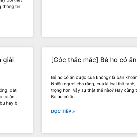
 thông tin
 giải
[Góc thắc mắc] Bé ho có ă
Bé ho có ăn được cua không? là băn khoăn
Nhiều người cho rằng, cua là loại thịt tanh
ỡng, đắt
trọng hơn. Vậy sự thật thế nào? Hãy cùng t
o có ăn
Bé ho có ăn
bú hay bị
ĐỌC TIẾP »