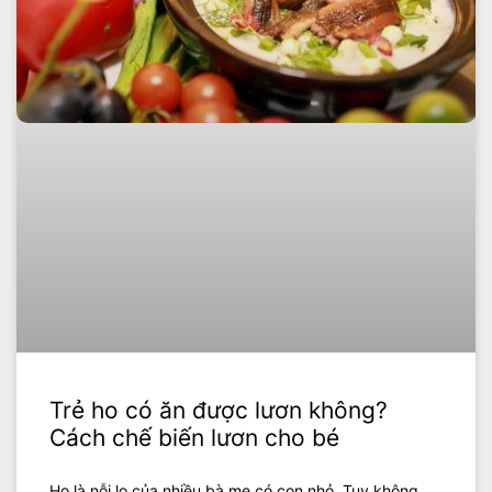
Trẻ ho có ăn được lươn không?
Cách chế biến lươn cho bé
Ho là nỗi lo của nhiều bà mẹ có con nhỏ. Tuy không