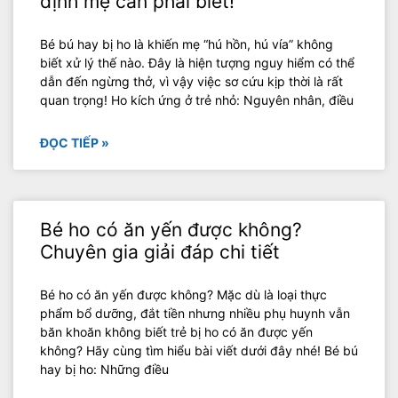
định mẹ cần phải biết!
Bé bú hay bị ho là khiến mẹ “hú hồn, hú vía” không
biết xử lý thế nào. Đây là hiện tượng nguy hiểm có thể
dẫn đến ngừng thở, vì vậy việc sơ cứu kịp thời là rất
quan trọng! Ho kích ứng ở trẻ nhỏ: Nguyên nhân, điều
ĐỌC TIẾP »
Bé ho có ăn yến được không?
Chuyên gia giải đáp chi tiết
Bé ho có ăn yến được không? Mặc dù là loại thực
phẩm bổ dưỡng, đắt tiền nhưng nhiều phụ huynh vẫn
băn khoăn không biết trẻ bị ho có ăn được yến
không? Hãy cùng tìm hiểu bài viết dưới đây nhé! Bé bú
hay bị ho: Những điều