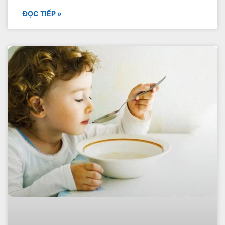
ĐỌC TIẾP »