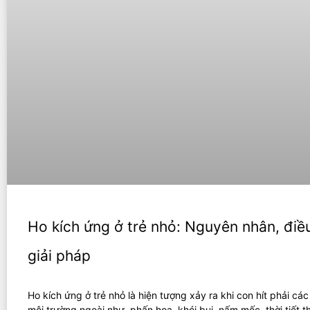
Ho kích ứng ở trẻ nhỏ: Nguyên nhân, điều
giải pháp
Ho kích ứng ở trẻ nhỏ là hiện tượng xảy ra khi con hít phải các
môi trường ngoài như, phấn hoa, khói bụi, nấm mốc, thời tiết t