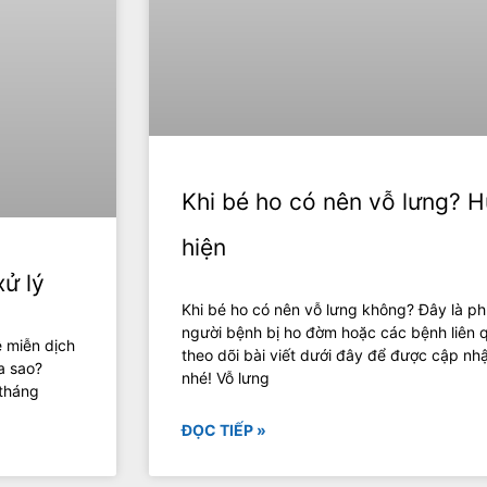
Khi bé ho có nên vỗ lưng? 
hiện
xử lý
Khi bé ho có nên vỗ lưng không? Đây là 
người bệnh bị ho đờm hoặc các bệnh liên
ệ miễn dịch
theo dõi bài viết dưới đây để được cập nhậ
a sao?
nhé! Vỗ lưng
 tháng
ĐỌC TIẾP »