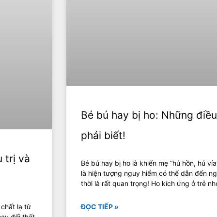
Bé bú hay bị ho: Những điề
phải biết!
 trị và
Bé bú hay bị ho là khiến mẹ “hú hồn, hú vía
là hiện tượng nguy hiểm có thể dẫn đến ng
thời là rất quan trọng! Ho kích ứng ở trẻ n
 chất lạ từ
ĐỌC TIẾP »
hay đổi thất