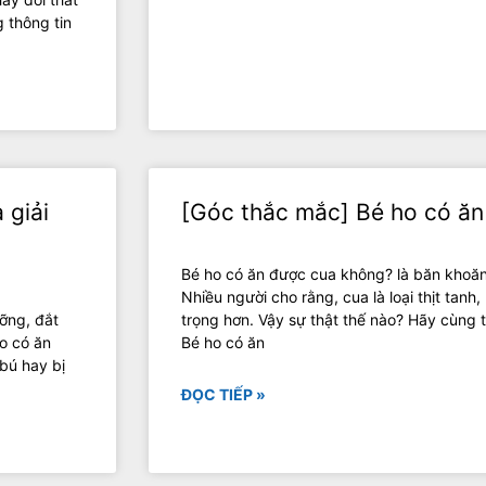
 thông tin
 giải
[Góc thắc mắc] Bé ho có ă
Bé ho có ăn được cua không? là băn khoăn
Nhiều người cho rằng, cua là loại thịt tanh
ỡng, đắt
trọng hơn. Vậy sự thật thế nào? Hãy cùng t
o có ăn
Bé ho có ăn
bú hay bị
ĐỌC TIẾP »