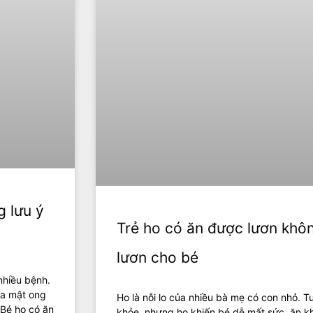
 lưu ý
Trẻ ho có ăn được lươn khô
lươn cho bé
nhiều bệnh.
ủa mật ong
Ho là nỗi lo của nhiều bà mẹ có con nhỏ. T
 Bé ho có ăn
khỏe, nhưng ho khiến bé dễ mất sức, ăn 