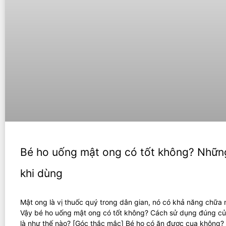
Bé ho uống mật ong có tốt không? Những
khi dùng
Mật ong là vị thuốc quý trong dân gian, nó có khả năng chữa 
Vậy bé ho uống mật ong có tốt không? Cách sử dụng đúng c
là như thế nào? [Góc thắc mắc] Bé ho có ăn được cua không?