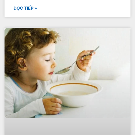
ĐỌC TIẾP »