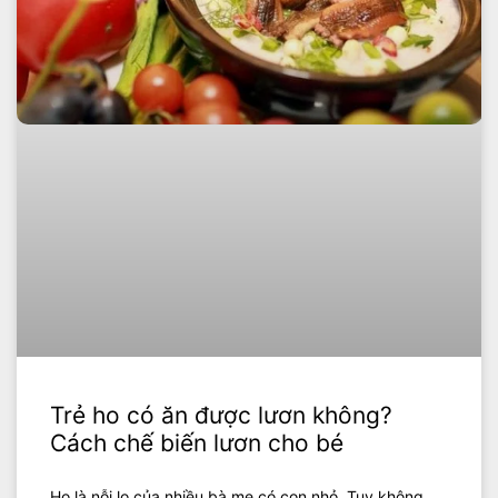
Trẻ ho có ăn được lươn không?
Cách chế biến lươn cho bé
Ho là nỗi lo của nhiều bà mẹ có con nhỏ. Tuy không