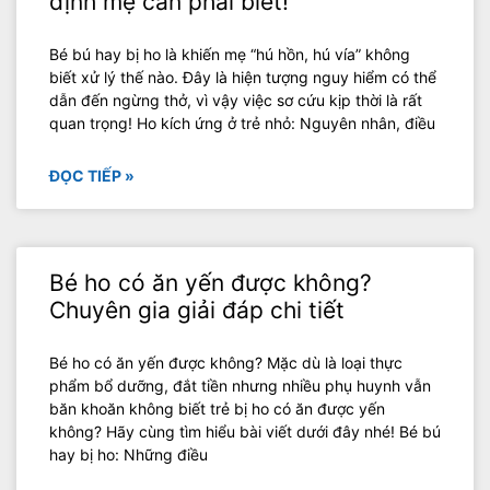
định mẹ cần phải biết!
Bé bú hay bị ho là khiến mẹ “hú hồn, hú vía” không
biết xử lý thế nào. Đây là hiện tượng nguy hiểm có thể
dẫn đến ngừng thở, vì vậy việc sơ cứu kịp thời là rất
quan trọng! Ho kích ứng ở trẻ nhỏ: Nguyên nhân, điều
ĐỌC TIẾP »
Bé ho có ăn yến được không?
Chuyên gia giải đáp chi tiết
Bé ho có ăn yến được không? Mặc dù là loại thực
phẩm bổ dưỡng, đắt tiền nhưng nhiều phụ huynh vẫn
băn khoăn không biết trẻ bị ho có ăn được yến
không? Hãy cùng tìm hiểu bài viết dưới đây nhé! Bé bú
hay bị ho: Những điều