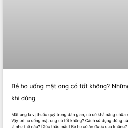
Bé ho uống mật ong có tốt không? Những
khi dùng
Mật ong là vị thuốc quý trong dân gian, nó có khả năng chữa 
Vậy bé ho uống mật ong có tốt không? Cách sử dụng đúng c
là như thế nào? [Góc thắc mắc] Bé ho có ăn được cua không?