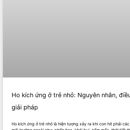
Ho kích ứng ở trẻ nhỏ: Nguyên nhân, điều
giải pháp
Ho kích ứng ở trẻ nhỏ là hiện tượng xảy ra khi con hít phải các
môi trường ngoài như, phấn hoa, khói bụi, nấm mốc, thời tiết t