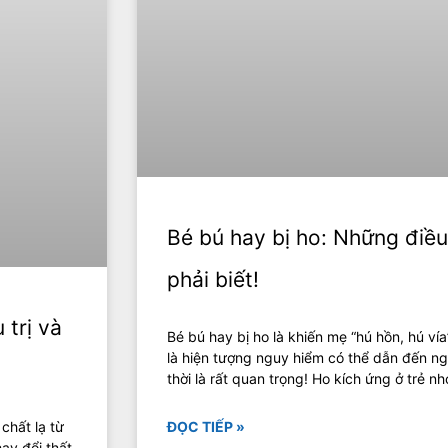
Bé bú hay bị ho: Những điề
phải biết!
 trị và
Bé bú hay bị ho là khiến mẹ “hú hồn, hú vía
là hiện tượng nguy hiểm có thể dẫn đến ng
thời là rất quan trọng! Ho kích ứng ở trẻ n
 chất lạ từ
ĐỌC TIẾP »
hay đổi thất