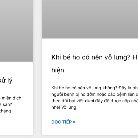
Khi bé ho có nên vỗ lưng? 
hiện
xử lý
Khi bé ho có nên vỗ lưng không? Đây là 
người bệnh bị ho đờm hoặc các bệnh liên
ệ miễn dịch
theo dõi bài viết dưới đây để được cập nhậ
a sao?
nhé! Vỗ lưng
 tháng
ĐỌC TIẾP »