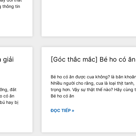
 thông tin
 giải
[Góc thắc mắc] Bé ho có ă
Bé ho có ăn được cua không? là băn khoăn
Nhiều người cho rằng, cua là loại thịt tanh
ỡng, đắt
trọng hơn. Vậy sự thật thế nào? Hãy cùng t
o có ăn
Bé ho có ăn
bú hay bị
ĐỌC TIẾP »