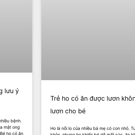
 lưu ý
Trẻ ho có ăn được lươn khô
lươn cho bé
nhiều bệnh.
ủa mật ong
Ho là nỗi lo của nhiều bà mẹ có con nhỏ. T
 Bé ho có ăn
khỏe, nhưng ho khiến bé dễ mất sức, ăn 