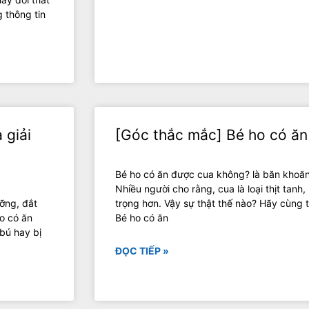
 thông tin
 giải
[Góc thắc mắc] Bé ho có ă
Bé ho có ăn được cua không? là băn khoăn
Nhiều người cho rằng, cua là loại thịt tanh
ỡng, đắt
trọng hơn. Vậy sự thật thế nào? Hãy cùng t
o có ăn
Bé ho có ăn
bú hay bị
ĐỌC TIẾP »