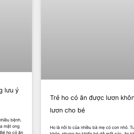
 lưu ý
Trẻ ho có ăn được lươn khô
lươn cho bé
nhiều bệnh.
ủa mật ong
Ho là nỗi lo của nhiều bà mẹ có con nhỏ. T
 Bé ho có ăn
khỏe, nhưng ho khiến bé dễ mất sức, ăn 