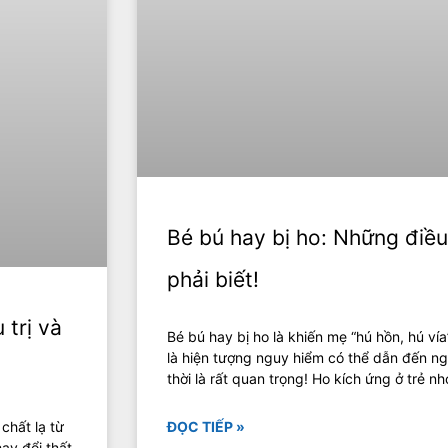
Bé bú hay bị ho: Những điề
phải biết!
 trị và
Bé bú hay bị ho là khiến mẹ “hú hồn, hú vía
là hiện tượng nguy hiểm có thể dẫn đến ng
thời là rất quan trọng! Ho kích ứng ở trẻ n
 chất lạ từ
ĐỌC TIẾP »
hay đổi thất