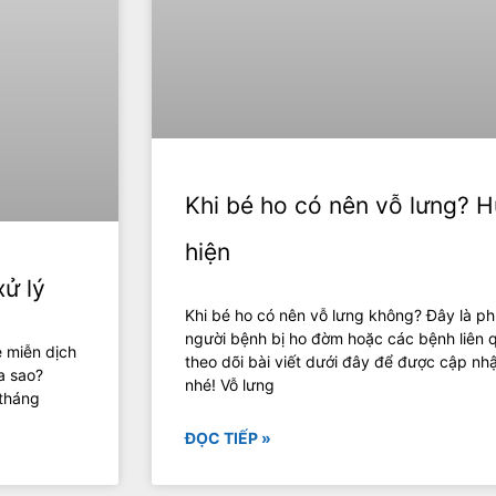
Khi bé ho có nên vỗ lưng? 
hiện
xử lý
Khi bé ho có nên vỗ lưng không? Đây là 
người bệnh bị ho đờm hoặc các bệnh liên
ệ miễn dịch
theo dõi bài viết dưới đây để được cập nhậ
a sao?
nhé! Vỗ lưng
 tháng
ĐỌC TIẾP »