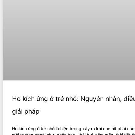
Ho kích ứng ở trẻ nhỏ: Nguyên nhân, điều
giải pháp
Ho kích ứng ở trẻ nhỏ là hiện tượng xảy ra khi con hít phải các
môi trường ngoài như, phấn hoa, khói bụi, nấm mốc, thời tiết t