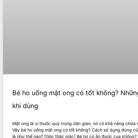
Bé ho uống mật ong có tốt không? Những
khi dùng
Mật ong là vị thuốc quý trong dân gian, nó có khả năng chữa 
Vậy bé ho uống mật ong có tốt không? Cách sử dụng đúng c
là như thế nào? [Góc thắc mắc] Bé ho có ăn được cua không?