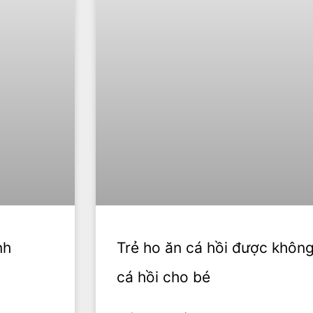
nh
Trẻ ho ăn cá hồi được khôn
cá hồi cho bé