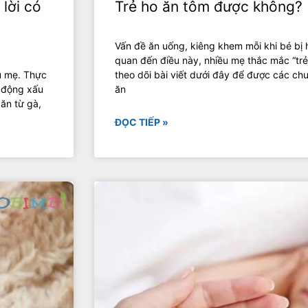
 lời có
Trẻ ho ăn tôm được không?
Vấn đề ăn uống, kiêng khem mỗi khi bé bị 
quan đến điều này, nhiều mẹ thắc mắc “tr
ều mẹ. Thực
theo dõi bài viết dưới đây để được các chu
c động xấu
ăn
 ăn từ gà,
ĐỌC TIẾP »