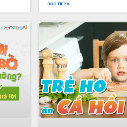
ĐỌC TIẾP »