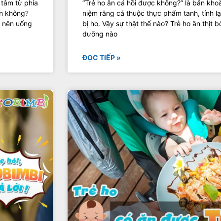
 tâm từ phía
“Trẻ ho ăn cá hồi được không?” là băn kho
ơn không?
niệm rằng cá thuộc thực phẩm tanh, tính l
ó nên uống
bị ho. Vậy sự thật thế nào? Trẻ ho ăn thịt
dưỡng nào
ĐỌC TIẾP »