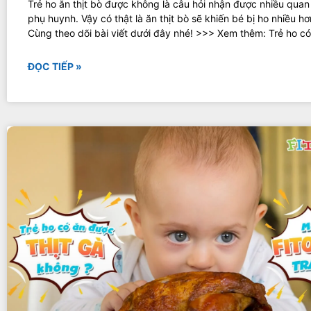
Trẻ ho ăn thịt bò được không là câu hỏi nhận được nhiều quan
phụ huynh. Vậy có thật là ăn thịt bò sẽ khiến bé bị ho nhiều h
Cùng theo dõi bài viết dưới đây nhé! >>> Xem thêm: Trẻ ho c
ĐỌC TIẾP »