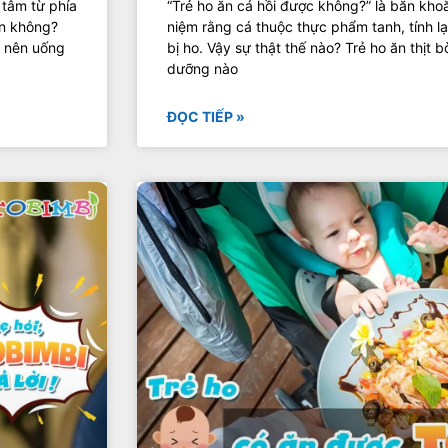
 tâm từ phía
“Trẻ ho ăn cá hồi được không?” là băn kho
ơn không?
niệm rằng cá thuộc thực phẩm tanh, tính l
ó nên uống
bị ho. Vậy sự thật thế nào? Trẻ ho ăn thịt
dưỡng nào
ĐỌC TIẾP »