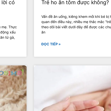
 lời có
Trẻ ho ăn tôm được không?
Vấn đề ăn uống, kiêng khem mỗi khi bé bị 
quan đến điều này, nhiều mẹ thắc mắc “tr
ều mẹ. Thực
theo dõi bài viết dưới đây để được các chu
c động xấu
ăn
 ăn từ gà,
ĐỌC TIẾP »