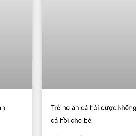
nh
Trẻ ho ăn cá hồi được khôn
cá hồi cho bé