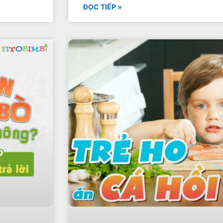
ĐỌC TIẾP »