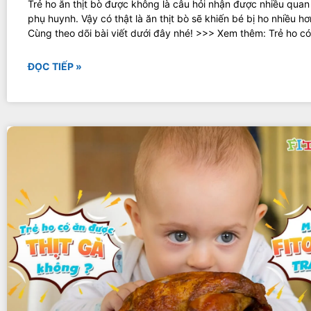
Trẻ ho ăn thịt bò được không là câu hỏi nhận được nhiều quan
phụ huynh. Vậy có thật là ăn thịt bò sẽ khiến bé bị ho nhiều h
Cùng theo dõi bài viết dưới đây nhé! >>> Xem thêm: Trẻ ho c
ĐỌC TIẾP »