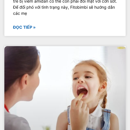
trẻ bị viêm amidan có thể còn phải đối mặt với cơn sốt.
Để đối phó với tình trạng này, Fitobimbi sẽ hướng dẫn
các mẹ
ĐỌC TIẾP »