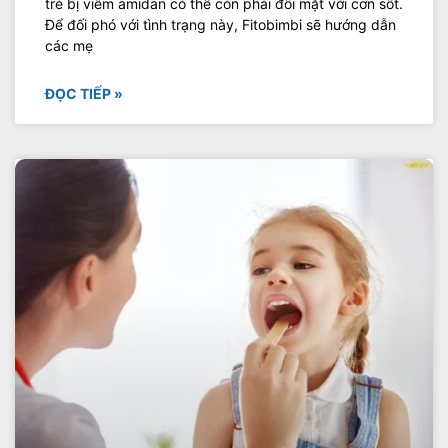
trẻ bị viêm amidan có thể còn phải đối mặt với cơn sốt.
Để đối phó với tình trạng này, Fitobimbi sẽ hướng dẫn
các mẹ
ĐỌC TIẾP »