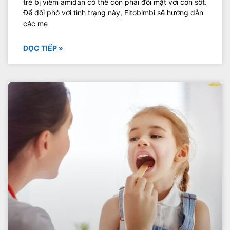
trẻ bị viêm amidan có thể còn phải đối mặt với cơn sốt.
Để đối phó với tình trạng này, Fitobimbi sẽ hướng dẫn
các mẹ
ĐỌC TIẾP »