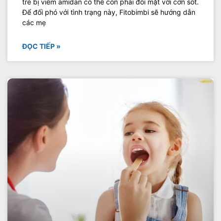
trẻ bị viêm amidan có thể còn phải đối mặt với cơn sốt.
Để đối phó với tình trạng này, Fitobimbi sẽ hướng dẫn
các mẹ
ĐỌC TIẾP »