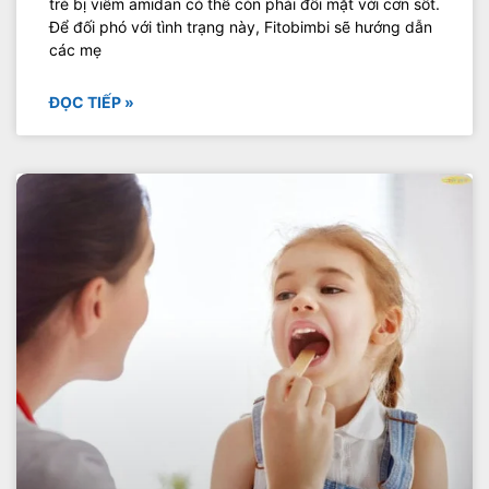
trẻ bị viêm amidan có thể còn phải đối mặt với cơn sốt.
Để đối phó với tình trạng này, Fitobimbi sẽ hướng dẫn
các mẹ
ĐỌC TIẾP »