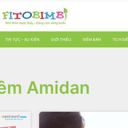
TIN TỨC – SỰ KIỆN
GIỚI THIỆU
ĐIỂM BÁN
TÍCH ĐI
êm Amidan