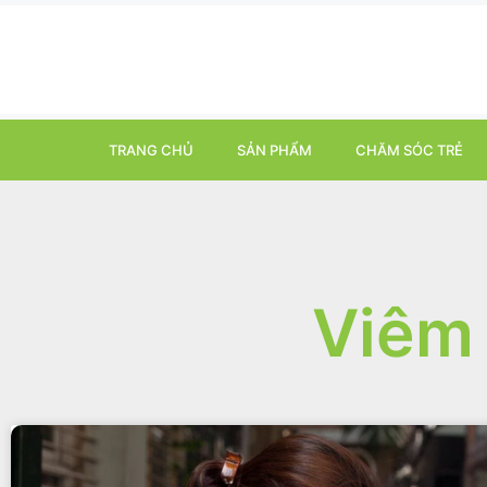
TRANG CHỦ
SẢN PHẨM
CHĂM SÓC TRẺ
Viêm