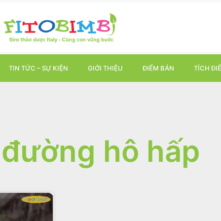
TIN TỨC – SỰ KIỆN
GIỚI THIỆU
ĐIỂM BÁN
TÍCH ĐI
 đường hô hấp