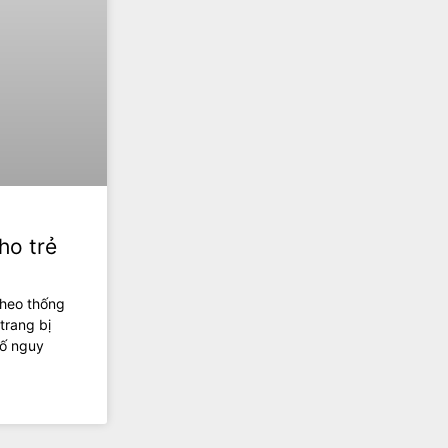
ho trẻ
Theo thống
trang bị
tố nguy