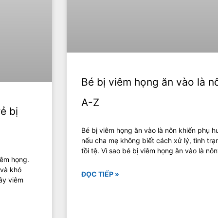
Bé bị viêm họng ăn vào là n
A-Z
ẻ bị
Bé bị viêm họng ăn vào là nôn khiến phụ h
nếu cha mẹ không biết cách xử lý, tình tr
tồi tệ. Vì sao bé bị viêm họng ăn vào là nô
viêm họng.
 và khó
ĐỌC TIẾP »
ây viêm