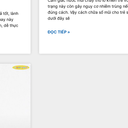
Cảm giác nước mũi chảy thò lò khiến trẻ vô
trạng này còn gây nguy cơ nhiễm trùng nế
đúng cách. Vậy cách chữa sổ mũi cho trẻ sơ 
 tốt, lành
dưới đây sẽ
 hay này
n, dễ thực
ĐỌC TIẾP »