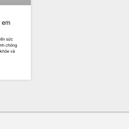
ẻ em
đến sức
anh chóng
 khỏe và