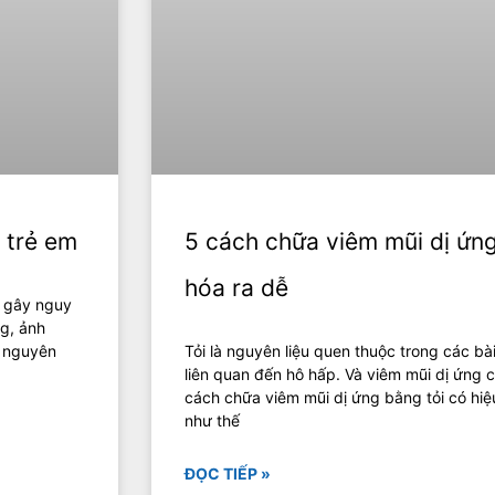
 trẻ em
5 cách chữa viêm mũi dị ứn
hóa ra dễ
g gây nguy
ng, ảnh
t nguyên
Tỏi là nguyên liệu quen thuộc trong các bà
liên quan đến hô hấp. Và viêm mũi dị ứng c
cách chữa viêm mũi dị ứng bằng tỏi có hi
như thế
ĐỌC TIẾP »