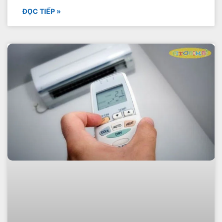
ĐỌC TIẾP »