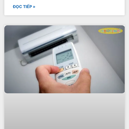
ĐỌC TIẾP »