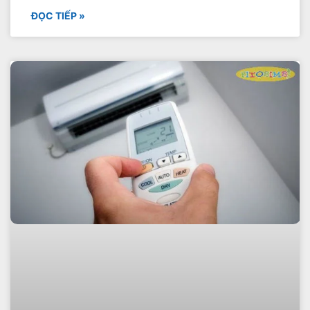
ĐỌC TIẾP »