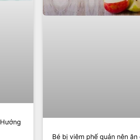
? Hướng
Bé bị viêm phế quản nên ăn 