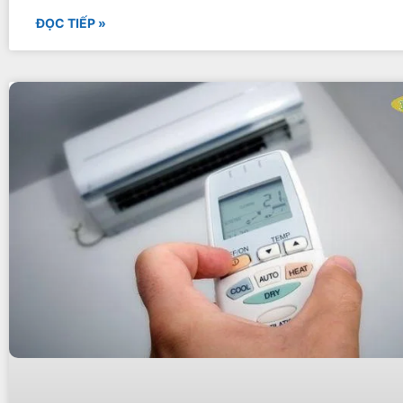
ĐỌC TIẾP »