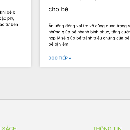
cho bé
khi bé bị
 bậc phụ
nào từ bên
Ăn uống đóng vai trò vô cùng quan trọng v
những giúp bé nhanh bình phục, tăng cườ
hợp lý sẽ giúp bé tránh triệu chứng của b
bé bị viêm
ĐỌC TIẾP »
H SÁCH
THÔNG TIN