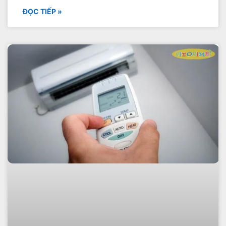
ĐỌC TIẾP »