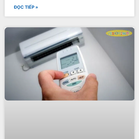
ĐỌC TIẾP »