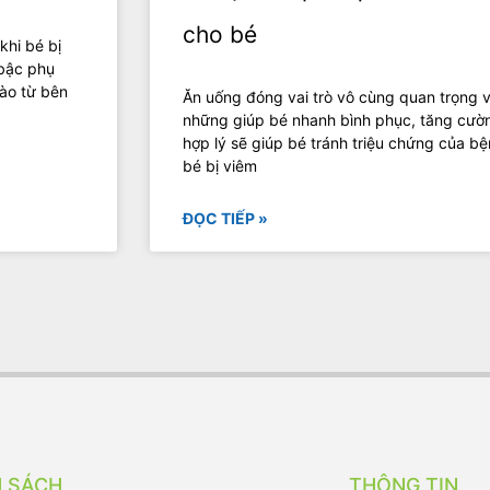
cho bé
khi bé bị
 bậc phụ
nào từ bên
Ăn uống đóng vai trò vô cùng quan trọng v
những giúp bé nhanh bình phục, tăng cườ
hợp lý sẽ giúp bé tránh triệu chứng của b
bé bị viêm
ĐỌC TIẾP »
H SÁCH
THÔNG TIN