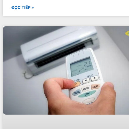
ĐỌC TIẾP »