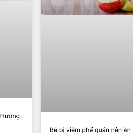
? Hướng
Bé bị viêm phế quản nên ăn 