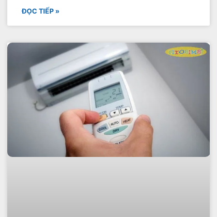
ĐỌC TIẾP »