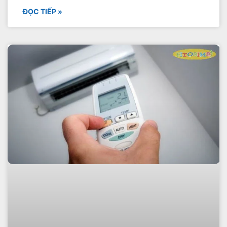
ĐỌC TIẾP »