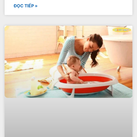
ĐỌC TIẾP »