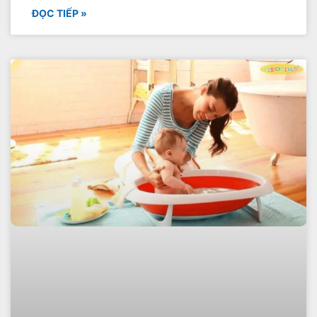
ĐỌC TIẾP »