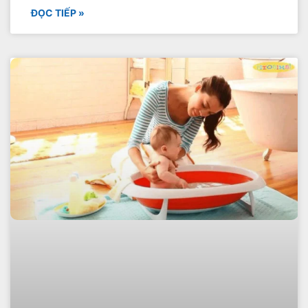
ĐỌC TIẾP »