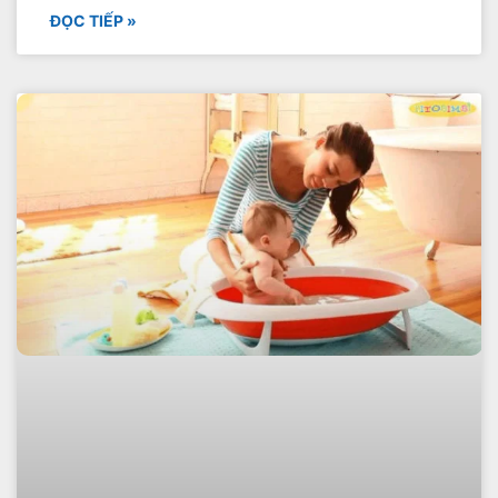
ĐỌC TIẾP »