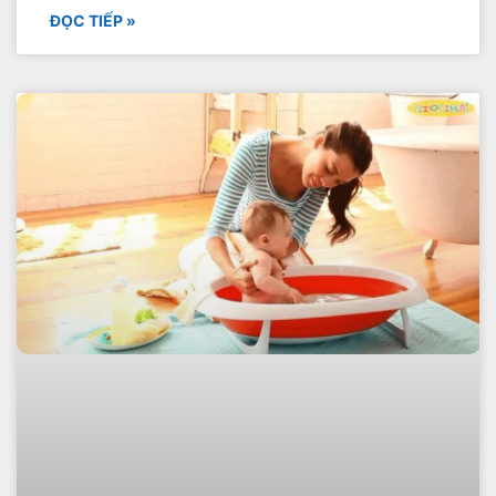
ĐỌC TIẾP »