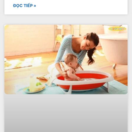
ĐỌC TIẾP »