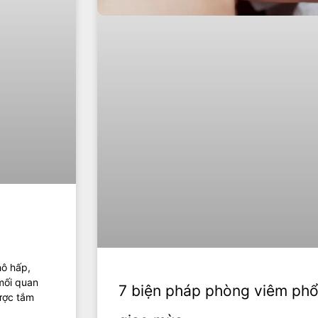
hô hấp,
mối quan
7 biện pháp phòng viêm phổi
ược tắm