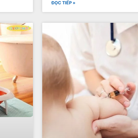
ĐỌC TIẾP »