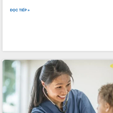
ĐỌC TIẾP »