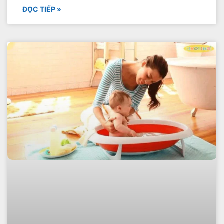
ĐỌC TIẾP »