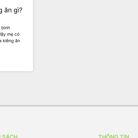
g ăn gì?
 bình
 Vậy mẹ có
ữa kiêng ăn
H SÁCH
THÔNG TIN