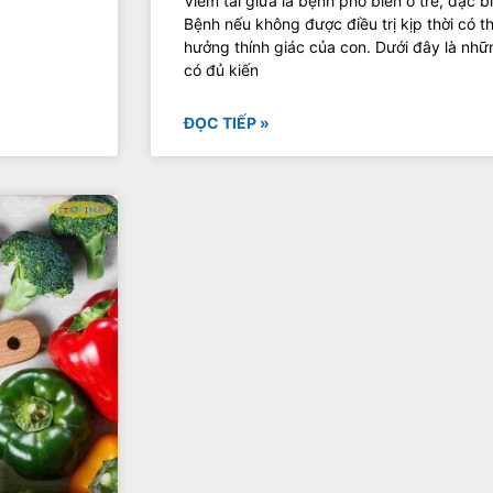
Viêm tai giữa là bệnh phổ biến ở trẻ, đặc b
Bệnh nếu không được điều trị kịp thời có 
hưởng thính giác của con. Dưới đây là nhữ
có đủ kiến
ĐỌC TIẾP »