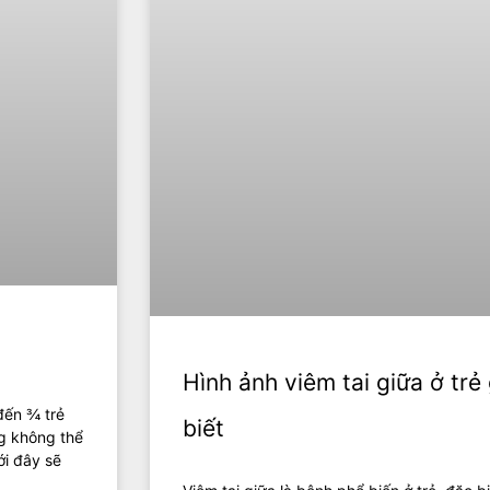
Hình ảnh viêm tai giữa ở tr
 đến ¾ trẻ
biết
ng không thể
ới đây sẽ