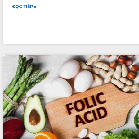
ĐỌC TIẾP »