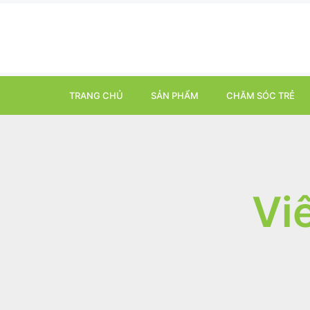
TRANG CHỦ
SẢN PHẨM
CHĂM SÓC TRẺ
Vi
It seems we can't find what you're looking for.