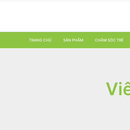
TRANG CHỦ
SẢN PHẨM
CHĂM SÓC TRẺ
Vi
It seems we can't find what you're looking for.