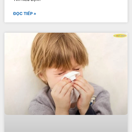
ĐỌC TIẾP »