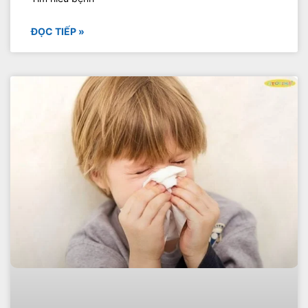
ĐỌC TIẾP »