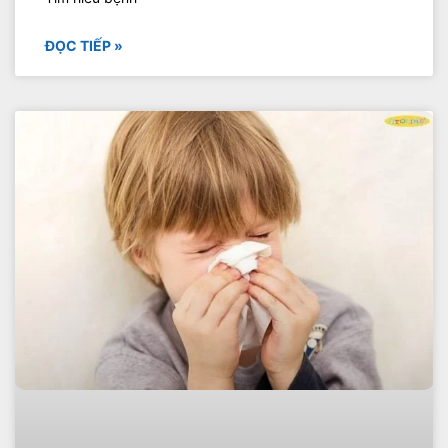
ĐỌC TIẾP »