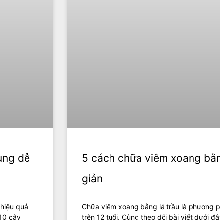
ụng dễ
5 cách chữa viêm xoang bằn
giản
 hiệu quả
Chữa viêm xoang bằng lá trầu là phương ph
 10 cây
trên 12 tuổi. Cùng theo dõi bài viết dưới 