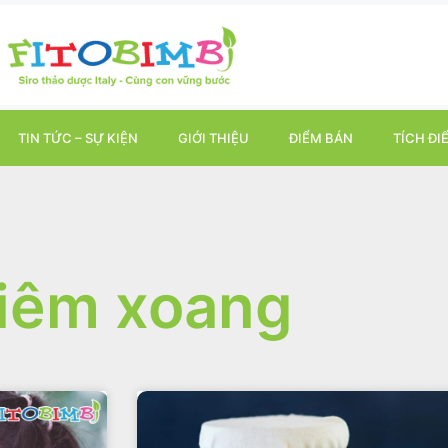
TIN TỨC – SỰ KIỆN
GIỚI THIỆU
ĐIỂM BÁN
TÍCH ĐI
iêm xoang