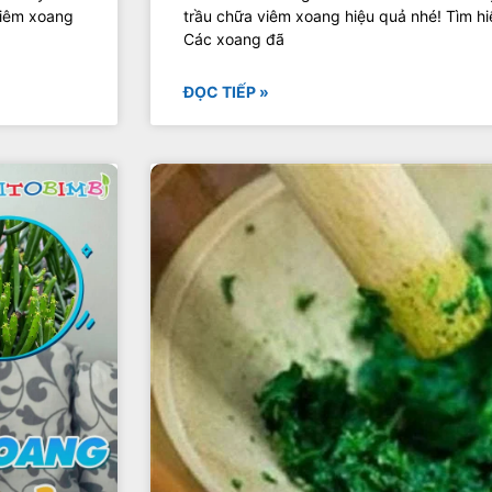
viêm xoang
trầu chữa viêm xoang hiệu quả nhé! Tìm hi
Các xoang đã
ĐỌC TIẾP »