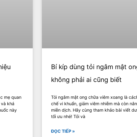
hiệu
Bí kíp dùng tỏi ngâm mật o
không phải ai cũng biết
các mẹ quan
Tỏi ngâm mật ong chữa viêm xoang là cách
 và khá
chế vi khuẩn, giảm viêm nhiễm mà còn nâng
huốc này
miễn dịch. Hãy cùng tham khảo bài viết d
tối ưu nhé! Tỏi và
ĐỌC TIẾP »