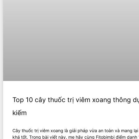
Top 10 cây thuốc trị viêm xoang thông d
kiếm
Cây thuốc trị viêm xoang là giải pháp vừa an toàn và mang lại
khá tốt. Trong bài viết này, mẹ hãy cùng Fitobimbi điểm danh