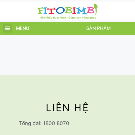
MENU
SẢN PHẨM
TRANG CHỦ
SẢN PHẨM
CHĂM SÓC TRẺ
TIN TỨC – SỰ KIỆN
GIỚI THIỆU
ĐIỂM BÁN
TÍCH ĐIỂM
LIÊN HỆ
Tổng đài: 1800 8070