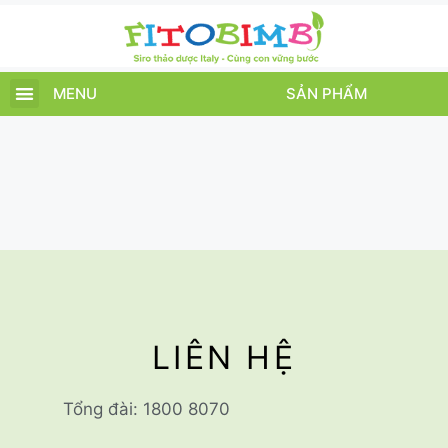
MENU
SẢN PHẨM
TRANG CHỦ
SẢN PHẨM
CHĂM SÓC TRẺ
TIN TỨC – SỰ KIỆN
GIỚI THIỆU
ĐIỂM BÁN
TÍCH ĐIỂM
LIÊN HỆ
Tổng đài: 1800 8070