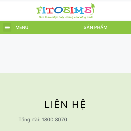
MENU
SẢN PHẨM
TRANG CHỦ
SẢN PHẨM
CHĂM SÓC TRẺ
TIN TỨC – SỰ KIỆN
GIỚI THIỆU
ĐIỂM BÁN
TÍCH ĐIỂM
LIÊN HỆ
Tổng đài: 1800 8070