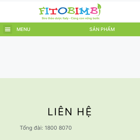
MENU
SẢN PHẨM
TRANG CHỦ
SẢN PHẨM
CHĂM SÓC TRẺ
TIN TỨC – SỰ KIỆN
GIỚI THIỆU
ĐIỂM BÁN
TÍCH ĐIỂM
LIÊN HỆ
Tổng đài: 1800 8070