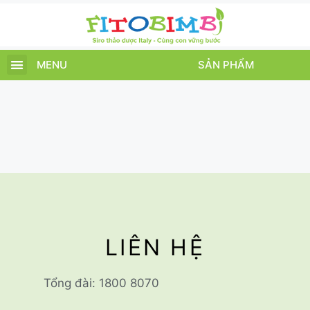
MENU
SẢN PHẨM
TRANG CHỦ
SẢN PHẨM
CHĂM SÓC TRẺ
TIN TỨC – SỰ KIỆN
GIỚI THIỆU
ĐIỂM BÁN
TÍCH ĐIỂM
LIÊN HỆ
Tổng đài: 1800 8070