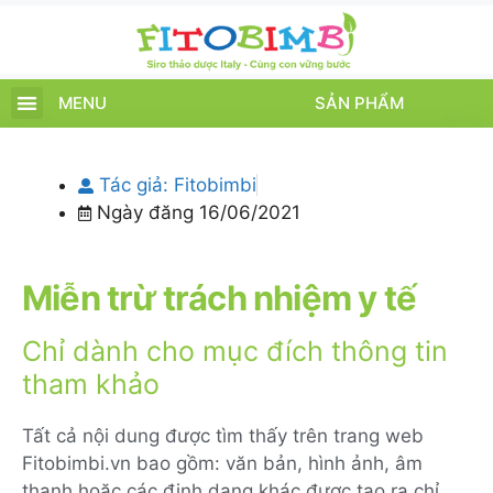
MENU
SẢN PHẨM
TRANG CHỦ
SẢN PHẨM
CHĂM SÓC TRẺ
TIN TỨC – SỰ KIỆN
GIỚI THIỆU
ĐIỂM BÁN
TÍCH ĐIỂM
Tác giả:
Fitobimbi
Ngày đăng
16/06/2021
Miễn trừ trách nhiệm y tế
Chỉ dành cho mục đích thông tin
tham khảo
Tất cả nội dung được tìm thấy trên trang web
Fitobimbi.vn bao gồm: văn bản, hình ảnh, âm
thanh hoặc các định dạng khác được tạo ra chỉ