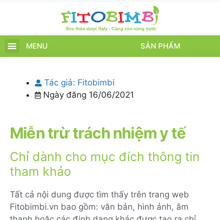
MENU
SẢN PHẨM
TRANG CHỦ
SẢN PHẨM
CHĂM SÓC TRẺ
TIN TỨC – SỰ KIỆN
GIỚI THIỆU
ĐIỂM BÁN
TÍCH ĐIỂM
Tác giả:
Fitobimbi
Ngày đăng
16/06/2021
Miễn trừ trách nhiệm y tế
Chỉ dành cho mục đích thông tin
tham khảo
Tất cả nội dung được tìm thấy trên trang web
Fitobimbi.vn bao gồm: văn bản, hình ảnh, âm
thanh hoặc các định dạng khác được tạo ra chỉ