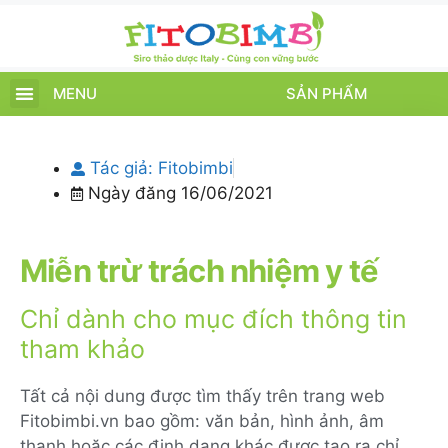
MENU
SẢN PHẨM
TRANG CHỦ
SẢN PHẨM
CHĂM SÓC TRẺ
TIN TỨC – SỰ KIỆN
GIỚI THIỆU
ĐIỂM BÁN
TÍCH ĐIỂM
Tác giả:
Fitobimbi
Ngày đăng
16/06/2021
Miễn trừ trách nhiệm y tế
Chỉ dành cho mục đích thông tin
tham khảo
Tất cả nội dung được tìm thấy trên trang web
Fitobimbi.vn bao gồm: văn bản, hình ảnh, âm
thanh hoặc các định dạng khác được tạo ra chỉ