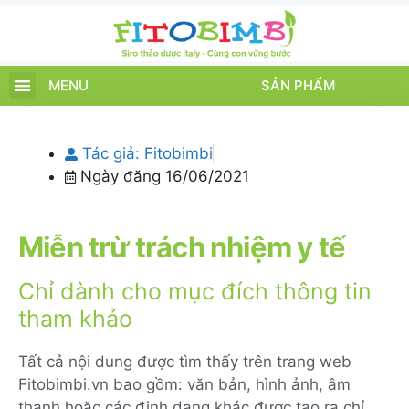
MENU
SẢN PHẨM
TRANG CHỦ
SẢN PHẨM
CHĂM SÓC TRẺ
TIN TỨC – SỰ KIỆN
GIỚI THIỆU
ĐIỂM BÁN
TÍCH ĐIỂM
Tác giả:
Fitobimbi
Ngày đăng
16/06/2021
Miễn trừ trách nhiệm y tế
Chỉ dành cho mục đích thông tin
tham khảo
Tất cả nội dung được tìm thấy trên trang web
Fitobimbi.vn bao gồm: văn bản, hình ảnh, âm
thanh hoặc các định dạng khác được tạo ra chỉ